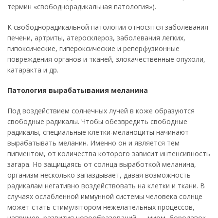
термин «свободнорадикальная патология»).
К свободнорадикальной патологии относятся заболевания
печени, артриты, атеросклероз, заболевания легких,
гипоксические, гипероксические и реперфузионные
повреждения органов и тканей, злокачественные опухоли,
катаракта и др.
Патология вырабатывания меланина
Под воздействием солнечных лучей в коже образуются
свободные радикалы. Чтобы обезвредить свободные
радикалы, специальные клетки-меланоциты начинают
вырабатывать меланин. Именно он и является тем
пигментом, от количества которого зависит интенсивность
загара. Но защищаясь от солнца выработкой меланина,
организм несколько запаздывает, давая возможность
радикалам негативно воздействовать на клетки и ткани. В
случаях ослабленной иммунной системы человека солнце
может стать стимулятором нежелательных процессов,
например, развития новообразований — миом, бородавок,