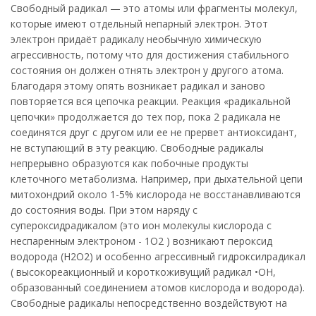
Свободный радикал — это атомы или фрагменты молекул,
которые имеют отдельный непарный электрон. Этот
электрон придаёт радикалу необычную химическую
агрессивность, потому что для достижения стабильного
состояния он должен отнять электрон у другого атома.
Благодаря этому опять возникает радикал и заново
повторяется вся цепочка реакции. Реакция «радикальной
цепочки» продолжается до тех пор, пока 2 радикала не
соединятся друг с другом или ее не прервет антиоксидант,
не вступающий в эту реакцию. Свободные радикалы
непрерывно образуются как побочные продукты
клеточного метаболизма. Например, при дыхательной цепи
митохондрий около 1-5% кислорода не восстанавливаются
до состояния воды. При этом наряду с
супероксидрадикалом (это ион молекулы кислорода с
неспаренным электроном - 1O2 ) возникают пероксид
водорода (H2O2) и особенно агрессивный гидроксилрадикал
( высокореакционный и короткоживущий радикал •OH,
образованный соединением атомов кислорода и водорода).
Свободные радикалы непосредственно воздействуют на