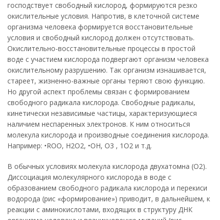
господствует свободный кислород, формируются резко
окислительные условия. Напротив, в клеточной системе
организма человека формируется восстановительные
условия и свободный кислород должен отсутствовать.
Окислительно-восстановительные процессы в простой
воде с участием кислорода подвергают организм человека
окислительному разрушению. Так организм изнашивается,
стареет, жизненно-важные органы теряют свою функцию.
Но другой аспект проблемы связан с формированием
свободного радикала кислорода. Свободные радикалы,
кинетически независимые частицы, характеризующиеся
наличием неспаренных электронов. К ним относиться
молекула кислорода и производные соединения кислорода.
Например: •ROО, H2O2, •OH, O3 , 1O2 и т.д.
В обычных условиях молекула кислорода двухатомна (О2).
Диссоциация молекулярного кислорода в воде с
образованием свободного радикала кислорода и перекиси
водорода (рис «формирование») приводит, в дальнейшем, к
реакции с аминокислотами, входящих в структуру ДНК