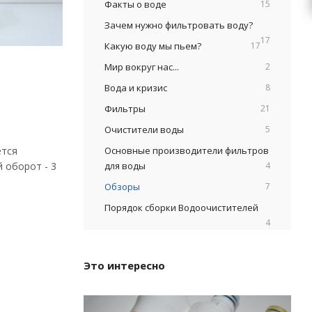
Факты о воде
15
Зачем нужно фильтровать воду?
17
Какую воду мы пьем?
17
Мир вокруг нас...
2
Вода и кризис
8
Фильтры
21
Очистители воды
5
ется
Основные производители фильтров
 оборот - 3
для воды
4
Обзоры
7
Порядок сборки Водоочистителей
4
Это интересно