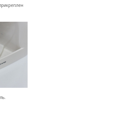
 прикреплен
ль.