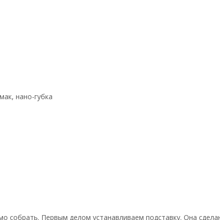
мак, нано-губка
мо собрать. Первым делом устанавливаем подставку. Она сдела