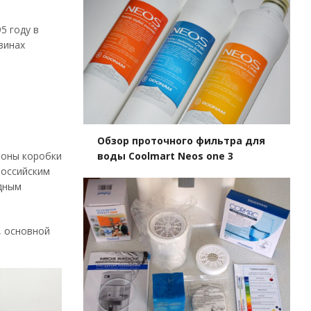
5 году в
зинах
Обзор проточного фильтра для
роны коробки
воды Coolmart Neos one 3
российским
одным
, основной