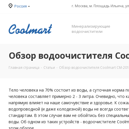
Россия
г. Москва, м. Площадь Ильича, у
Минерализирующие
водоочистители
Обзор водоочистителя Coo
Главная страница
-
Статьи
-
Обзор водоочистителя Coolmart CM-201
Тело человека на 70% состоит из воды, а суточная норма 
человека составляет примерно 2 - 3 литра. Очевидно, что 
напрямую влияет на наше самочувствие и здоровье. К сожа
водопроводной (и даже колодезной) воды не всегда соотв
стандартам. В этом случае вам не обойтись без специальны
воды. Об одном из таких устройств - водоочистителе Coolm
этом обзоре.