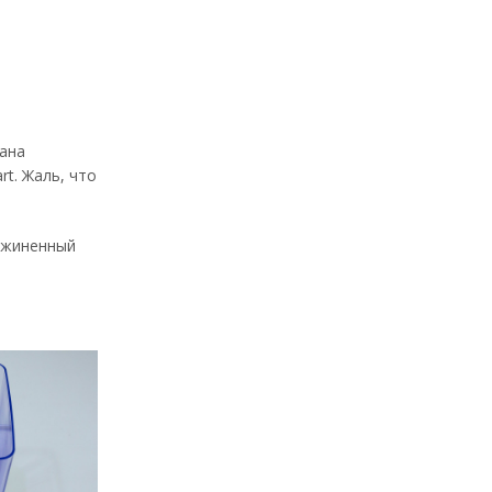
рана
t. Жаль, что
ружиненный