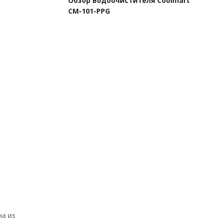
Обзор Водоочистителя Coolmart
СМ-101-PPG
на из