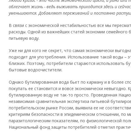
Любой кризис - это часть экономического цикла, и рано или 
облегчает жизнь - ведь выживать приходится здесь и сейчас
уменьшаются. Добавляют переживаний и постоянно растущие
В связи с экономической нестабильностью все мы пересма
расходы. Одной из важнейших статей экономии семейного 
питьевую воду.
Уже ни для кого не секрет, что самая экономически выгодна
подходит для употребления. Использование такой воды – э
близких. Поэтому, потребители стараются использовать б
бытовые водоочистители.
Однако бутилированная вода бьет по карману и в более сп
покупать ее становится и вовсе экономически невыгодно. К
бутилированную воду не так-то просто. Проведенная Нац
независимая сравнительная экспертиза питьевой бутилиро
потребительском рынке России, выявила ее не соответств
критериям безопасности в эпидемическом отношении, по м
паразитологическим показателям, по физиологической пол
Национальный фонд защиты потребителей отметил практич