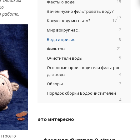
не слишком
Факты о воде
15
ко
Зачем нужно фильтровать воду?
а работе.
17
Какую воду мы пьем?
17
Мир вокруг нас...
2
Вода и кризис
8
Фильтры
21
Очистители воды
5
Основные производители фильтров
для воды
4
Обзоры
7
Порядок сборки Водоочистителей
4
Это интересно
онтролю
Финансовый кризис: О чём не