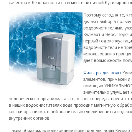
качества и безопасности в сегменте питьевой бутилирован
Поэтому сегодня те, кт
делают выбор в пользу
водоочистителями, уже
Кулмарт и Неос. Подсч
первый год эксплуатаци
водоочистители не тре
использованию принцип
дает возможность полу
Фильтры для воды
Кулм
элементов, примесей и 
помощью УНИКАЛЬНОГО 
значительно улучшает 
человеческого организма, а это, в свою очередь, препятст
в наших водоочистителях вода проходит магнитную обработ
клетки организма, в ней значительно увеличивается соде
внутренних органов.
Таким образом, использование фильтров для воды Кулмарт 