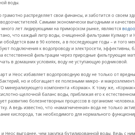
ной воды.
о грамотно распределяет свои финансы, и заботится о своем зд
 водоочистителей. Самыми экономически выгодными и качеств
 много лет лидирующими на приморском рынке, являются
водоо
итано, что каждый литр воды, очищенной фильтрами Кулмарт и Н
и обойдется вам в 90 копеек, а в последующие годы – и того ме
буют подключения к водопроводу и электросети, эффективны, б
а естественной фильтрации через природные фильтрующие мат
чать в домашних условиях, воду не уступающую родниковой.
арт и Неос избавляет водопроводную воду не только от вредн
бактерий, но и обогащает ее полезными микро- и макроэлемента
минерализующего компонента «Кормак». К тому же, «Кормак
кислотно-щелочной баланс воды, приближая его к естественном
вует развитию болезнетворных процессов в организме человека.
ку. А ведь известно, что «намагниченная» вода не только акти
ржание кислорода, так необходимого для нормального функцион
и Неос выгоднее, чем закупка бутилированной воды. Ведь с ним