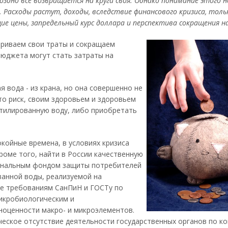
поздно все возвращается на круги своя. Однако понимание этого 
. Расходы растут, доходы, вследствие финансового кризиса, толь
 цены, запредельный курс доллара и перспектива сокращения н
триваем свои траты и сокращаем
бюджета могут стать затраты на
я вода - из крана, но она совершенно не
то риск, своим здоровьем и здоровьем
утилированную воду, либо приобретать
окойные времена, в условиях кризиса
роме того, найти в России качественную
иональным фондом защиты потребителей
ванной воды, реализуемой на
ие требованиям СанПиН и ГОСТу по
икробиологическим и
ноценности макро- и микроэлементов.
еское отсутствие деятельности государственных органов по к