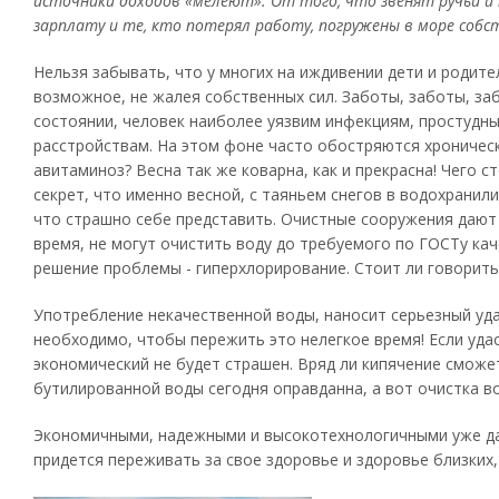
источники доходов «мелеют». От того, что звенят ручьи и
зарплату и те, кто потерял работу, погружены в море собс
Нельзя забывать, что у многих на иждивении дети и родител
возможное, не жалея собственных сил. Заботы, заботы, за
состоянии, человек наиболее уязвим инфекциям, простудн
расстройствам. На этом фоне часто обостряются хроническ
авитаминоз? Весна так же коварна, как и прекрасна! Чего с
секрет, что именно весной, с таяньем снегов в водохранил
что страшно себе представить. Очистные сооружения дают 
время, не могут очистить воду до требуемого по ГОСТу ка
решение проблемы - гиперхлорирование. Стоит ли говорить
Употребление некачественной воды, наносит серьезный уда
необходимо, чтобы пережить это нелегкое время! Если удас
экономический не будет страшен. Вряд ли кипячение сможе
бутилированной воды сегодня оправданна, а вот очистка в
Экономичными, надежными и высокотехнологичными уже д
придется переживать за свое здоровье и здоровье близких,