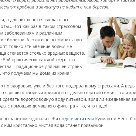
 поют скворцы, радости не прибавляется. Люди, которым заде
твенных проблем и зачастую не видят в нем берегов.
и, а для них хочется сделать все
боты… Вот как раз в таком стрессовом
ым заболеваниям и различным
ие болезни. А если еще вспомнить про
тоят только эти «вешние воды»! Не
ища стекается столько вредных веществ,
сбой практически каждый год в это
чества. Традиционное для нашей страны
, что получаем мы дома из крана?
р по здоровью, уже и без того подорванному стрессами. А ведь
тся решить «водный кризис» в отдельно взятой семье – то и кр
т сделать водопроводную воду питьевой, вряд ли ежедневная з
оды с помощью домашнего фильтра – то, что надо!
авно зарекомендовали себя
водоочистители
Кулмарт и Неос. С 
 с ним кристально-чистая вода станет привычкой.