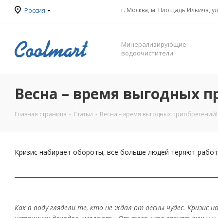
Россия
г. Москва, м. Площадь Ильича, у
Минерализирующие
водоочистители
Весна – время выгодных п
Главная страница
-
Статьи
-
Весна – время выгодных приобретений!
Кризис набирает обороты, все больше людей теряют работу
Как в воду глядели те, кто не ждал от весны чудес. Кризи