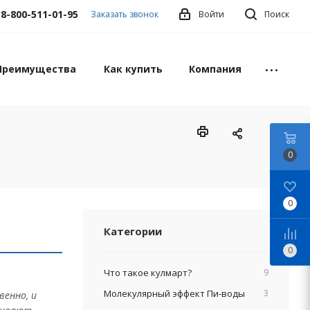
8-800-511-01-95
Заказать звонок
Войти
Поиск
Преимущества
Как купить
Компания
0
0
Категории
0
Что такое кулмарт?
9
Молекулярный эффект Пи-воды
3
венно, и