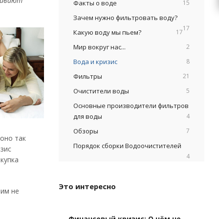
рживают
Факты о воде
15
Зачем нужно фильтровать воду?
17
Какую воду мы пьем?
17
Мир вокруг нас...
2
Вода и кризис
8
Фильтры
21
Очистители воды
5
Основные производители фильтров
для воды
4
Обзоры
7
 оно так
Порядок сборки Водоочистителей
изис
4
акупка
Это интересно
ним не
Финансовый кризис: О чём не