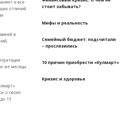
аняют и все
стоит забывать?
йших отличий
ми
Мифы и реальность
амней в
Семейный бюджет: подсчитали
ний,
– прослезились
плуатации.
10 причин приобрести «Кулмарт»
ые же месяцы
Кризис и здоровье
улмарт»
сь о своих
 до 15