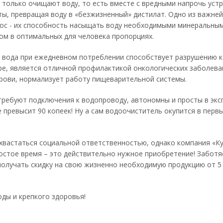
только очищают воду, то есть вместе с вредными напрочь устр
ы, превращая воду в «безжизненный» дистилат. Одно из важне
ос - их способность насыщать воду необходимыми минеральны
ом в оптимальных для человека пропорциях.
я вода при ежедневном потреблении способствует разрушению к
ре, является отличной профилактикой онкологических заболева
крови, нормализует работу пищеварительной системы.
требуют подключения к водопроводу, автономны и просты в экс
 превысит 90 копеек! Ну а сам водоочиститель окупится в перв
охвастаться социальной ответственностью, однако компания «К
остое время – это действительно нужное приобретение! Заботя
олучать скидку на свою жизненно необходимую продукцию от 5
оды и крепкого здоровья!