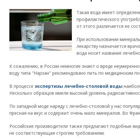
Такая вода имеет определен
профилактического употребл
от этого различается ее сост
При использовании минерал
лекарству назначается врач
вода носит название лечебн
К сожалению, в России немногие знают о вреде неумеренн
воду типа "Нарзан" рекомендовано пить по медицинским по
В процессе
экспертизы лечебно-столовой воды
наибол
Несколько образцов имели высокий уровень радиоактивнос
По западной моде наряду с лечебно-столовой у нас популя
пресная на вкус и содержит очень мало минералов. Во Фран
Российские производители также предлагают подобные виды
не соответствующая строгим требованиям.