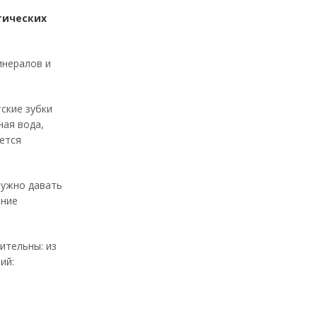
тических
инералов и
ские зубки
ная вода,
ется
нужно давать
ение
ительны: из
ий: