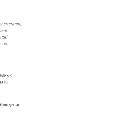
оэлементов,
удет
гний
езни
редных
быть
облюдение