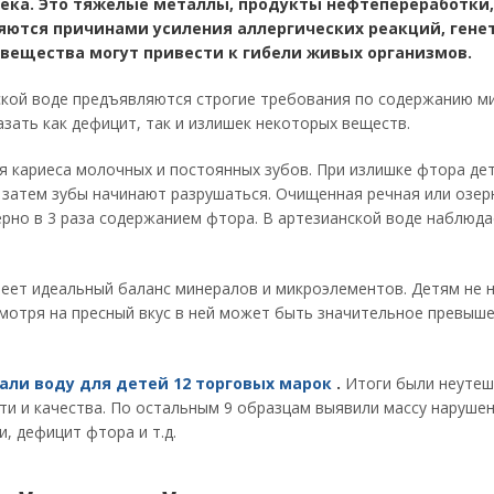
века. Это тяжелые металлы, продукты нефтепереработки,
ляются причинами усиления аллергических реакций, гене
и вещества могут привести к гибели живых организмов.
ской воде предъявляются строгие требования по содержанию м
зать как дефицит, так и излишек некоторых веществ.
я кариеса молочных и постоянных зубов. При излишке фтора дет
 затем зубы начинают разрушаться. Очищенная речная или озер
но в 3 раза содержанием фтора. В артезианской воде наблюда
меет идеальный баланс минералов и микроэлементов. Детям не 
смотря на пресный вкус в ней может быть значительное превыш
али воду для детей 12 торговых марок
.
Итоги были неутеш
и и качества. По остальным 9 образцам выявили массу нарушен
, дефицит фтора и т.д.