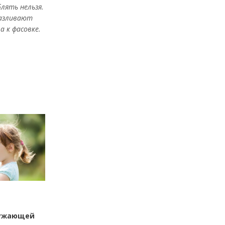
блять нельзя.
разливают
а к фасовке.
ружающей