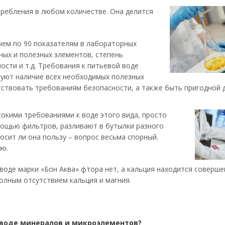
требления в любом количестве. Она делится
 чем по 90 показателям в лабораторных
дных и полезных элементов, степень
ости и т.д. Требования к питьевой воде
ируют наличие всех необходимых полезных
тствовать требованиям безопасности, а также быть пригодной 
окими требованиями к воде этого вида, просто
мощью фильтров, разливают в бутылки разного
осит ли она пользу – вопрос весьма спорный.
лю.
в воде марки «Бон Аква» фтора нет, а кальция находится соверш
олным отсутствием кальция и магния.
воде минералов и микроэлементов?