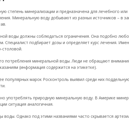
ную степень минерализации и предназначена для лечебного или
ения. Минеральную воду добывают из разных источников – в з
ав.
ьной воды должны соблюдаться ограничения. Она подобно люб
ом. Специалист подбирает дозы и определяет курс лечения. Име
о-столовой.
ого потребления минеральной воды. Люди не обращают внимания
казаниям (информация содержится на этикетке).
ее популярных марок Росконтроль выявил среди них поддельную
ти.
рно употреблять природную минеральную воду. В Америке мине
ции ситуация аналогичная.
 воды. Однако под этими названиями часто скрывается артези