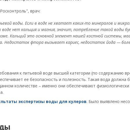
Росконтроль", врач:
ьевой воды. Если в воде не хватает каких-то минералов и микр
 в воде нет кальция и магния, значит, потребление такой воды б
зме. Кальций это основной элемент нашей костной системы, ма
ца. Недостаток фтора вызывает кариес, недостаток йода — бол
ребования к питьевой воде высшей категории (по содержанию в
 обеспечивает ее безопасность и полезность. Такая вода должна 
данном количестве – именно они обеспечивают физиологически
а.
ультаты экспертизы воды для кулеров
. Было выявлено нес
оды