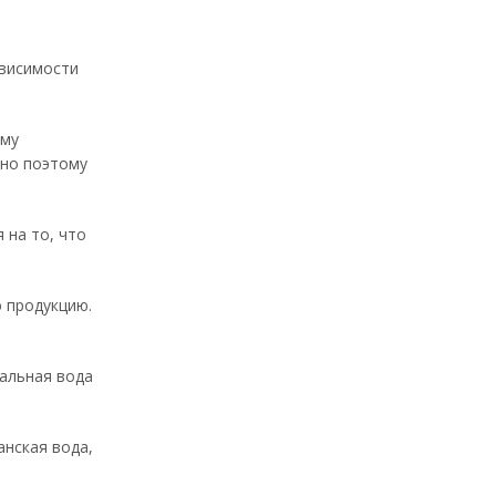
ависимости
ому
нно поэтому
 на то, что
 продукцию.
ральная вода
анская вода,