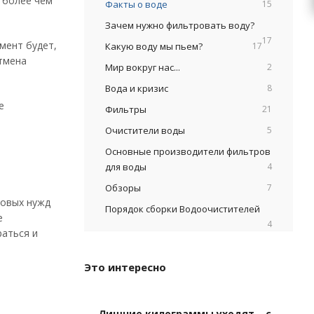
 более чем
Факты о воде
15
Зачем нужно фильтровать воду?
17
умент будет,
Какую воду мы пьем?
17
тмена
Мир вокруг нас...
2
Вода и кризис
8
е
Фильтры
21
Очистители воды
5
Основные производители фильтров
для воды
4
Обзоры
7
товых нужд
Порядок сборки Водоочистителей
е
4
раться и
Это интересно
Лишние килограммы уходят… с