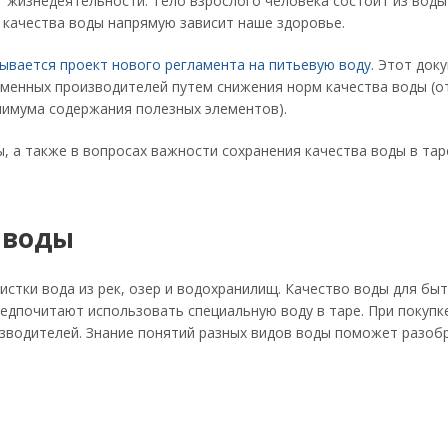
 жизнедеятельности. Тело взрослого человека состоит из воды
т качества воды напрямую зависит наше здоровье.
ывается проект нового регламента на питьевую воду
. Этот док
еменных производителей путем снижения норм качества воды (о
нимума содержания полезных элементов).
, а также в вопросах важности сохранения качества воды в тар
 воды
стки вода из рек, озер и водохранилищ. Качество воды для бы
едпочитают использовать специальную воду в таре. При покупк
изводителей. Знание понятий разных видов воды поможет разоб