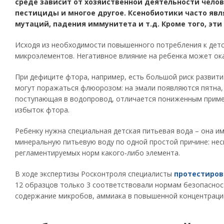
среде зависит от хозяйственной деятельности чело
пестициды и многое другое. Ксенобиотики часто яв
мутаций, падения иммунитета и т.д. Кроме того, эт
Исходя из необходимости повышенного потребления к дет
микроэлементов. Негативное влияние на ребенка может ока
При дефиците фтора, например, есть большой риск развити
могут поражаться флюорозом: на эмали появляются пятна,
поступающая в водопровод, отличается пониженным пример
избыток фтора.
Ребенку нужна специальная детская питьевая вода – она и
минеральную питьевую воду по одной простой причине: не
регламентируемых норм какого-либо элемента.
В ходе экспертизы Росконтроля специалисты
протестиров
12 образцов только 3 соответствовали нормам безопасност
содержание микробов, аммиака в повышенной концентрации