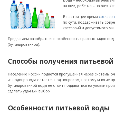
Вода – необходимый элемент
на 60%, ребенка – на 80%. О
В настоящее время
согласов
по сути, поддерживать совр
категорий и допустимого ми
Предлагаем разобраться в особенностях разных видов воды
(бутилированной).
Способы получения питьевой
Населению России подается пропущенная через системы очи
из водопровода остается под вопросом, поэтому многие пр
бутилированной воды не стоит поддаваться на уловки про
сделать удачный выбор.
Особенности питьевой воды