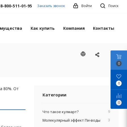
8-800-511-01-95
Заказать звонок
Войти
Поиск
мущества
Как купить
Компания
Контакты
0
0
а 80%. От
Категории
0
Что такое кулмарт?
9
Молекулярный эффект Пи-воды
3