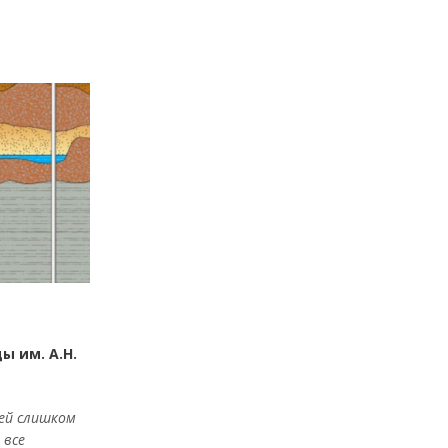
 им. А.Н.
ней слишком
 все