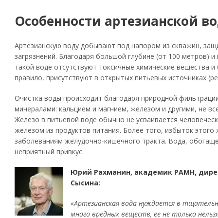
Особенности артезианской в
Артезианскую воду добывают под напором из скважин, за
загрязнений. Благодаря большой глубине (от 100 метров) и
такой воде отсутствуют токсичные химические вещества и 
правило, присутствуют в открытых питьевых источниках (рек
Очистка воды происходит благодаря природной фильтраци
минералами: кальцием и магнием, железом и другими, не в
Железо в питьевой воде обычно не усваивается человечес
железом из продуктов питания. Более того, избыток этого 
заболеваниям желудочно-кишечного тракта. Вода, обогаще
неприятный привкус.
Юрий Рахманин, академик РАМН, дирек
Сысина:
«Артезианская вода нуждается в тщательном
много вредных веществ, ее не только нельз