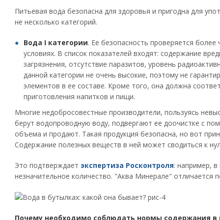
Питьевая вода безопасна для здоровья и пригодна для упо
не несколько категорий.
Вода I категории
. Ее безопасность проверяется более
условиях. В список показателей входят: содержание вре
загрязнения, отсутствие паразитов, уровень радиоактивн
данной категории не очень высокие, поэтому не гарант
элементов в ее составе. Кроме того, она должна соотве
приготовления напитков и пищи.
Многие недобросовестные производители, пользуясь невыс
берут водопроводную воду, подвергают ее доочистке с по
объема и продают. Такая продукция безопасна, но вот прин
Содержание полезных веществ в ней может сводиться к ну
Это подтверждает
экспертиза Росконтроля
: например, 
незначительное количество. "Аква Минерале" отличается п
Почему необходимо соблюдать нормы содержания в 