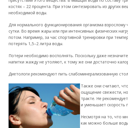
присутствии этого вещества. В мышцах воды по составу три
костях – 22 процента. При этом синтезировать из других в
необходимой воды.
Для нормального функционирования организма взрослому ч
сутки. Во время жары или при интенсивных физических нагр
потом. Например, за час спортивной тренировки при темпе
потерять 1,5–2 литра воды.
Потери необходимо восполнять. Поскольку даже незначит
напитки жажду не утоляют, к тому же они достаточно кало
Диетологи рекомендуют пить слабоминерализованную стол
Также они считают, чт
ощущение свежести, но
тракте. Не рекомендуе
и уменьшает скорость 
Несмотря на то, что мн
как можно больше воды,