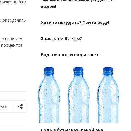
абывать, что
водой!
о определить
Хотите похудеть? Пейте воду!
Знаете ли Вы что?
ржат свежее
 процентов.
Воды много, и воды – нет
ься
Вода в бутылках: какой она