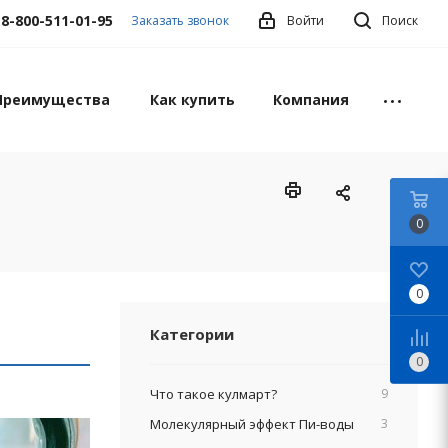
8-800-511-01-95
Заказать звонок
Войти
Поиск
Преимущества
Как купить
Компания
0
0
Категории
0
Что такое кулмарт?
9
Молекулярный эффект Пи-воды
3