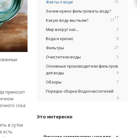
Факты о воде
15
Зачем нужно фильтровать воду?
17
Какую воду мы пьем?
17
Мир вокруг нас...
2
Вода и кризис
8
Фильтры
21
Очистители воды
5
рованные
Основные производители фильтров
для воды
4
Обзоры
7
Порядок сборки Водоочистителей
да приносит
4
шечном
очного сока
Это интересно
ять в сутки
а есть
Лишние килограммы уходят… с