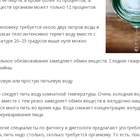
 четверти, в крови более 92 процентов, а
еществ организм может только 12 процентов
еловеку требуется около двух литров воды в
узках тело интенсивно теряет воду вместе с
ратуре 20–25 градусов выше нуля можно
ельное обезвоживание замедляет обмен веществ. Сладкие гази
рийны.
овую или простую питьевую воду.
о следует пить воду комнатной температуры. Очень холодная во
 вместе с тем резко замедляет обмен веществ в желудочно-ки
тся много пить во время еды. Вода снижает концентрацию желуд
переваривания пищи.
огие специалисты по фитнесу и диетологи предлагают употребл
 пить надо столько, сколько требуется организму. То есть, пок