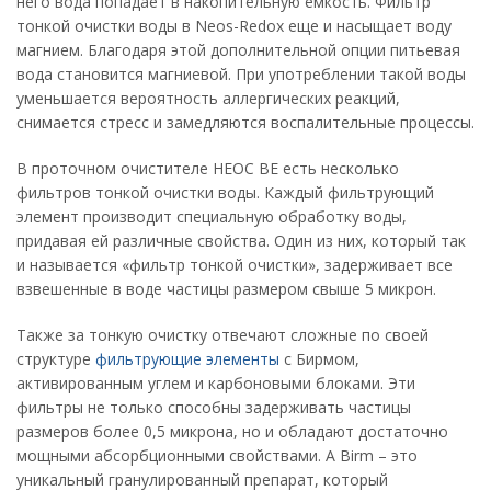
него вода попадает в накопительную емкость. Фильтр
тонкой очистки воды в Neos-Redox еще и насыщает воду
магнием. Благодаря этой дополнительной опции питьевая
вода становится магниевой. При употреблении такой воды
уменьшается вероятность аллергических реакций,
снимается стресс и замедляются воспалительные процессы.
В проточном очистителе НЕОС ВЕ есть несколько
фильтров тонкой очистки воды. Каждый фильтрующий
элемент производит специальную обработку воды,
придавая ей различные свойства. Один из них, который так
и называется «фильтр тонкой очистки», задерживает все
взвешенные в воде частицы размером свыше 5 микрон.
Также за тонкую очистку отвечают сложные по своей
структуре
фильтрующие элементы
с Бирмом,
активированным углем и карбоновыми блоками. Эти
фильтры не только способны задерживать частицы
размеров более 0,5 микрона, но и обладают достаточно
мощными абсорбционными свойствами. А Birm – это
уникальный гранулированный препарат, который