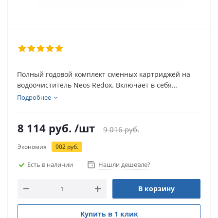
Полный годовой комплект сменных картриджей на
водоочиститель Neos Redox. Включает в себя
основной фильтр Редокс, кассету Кормак и два
Подробнее
микрофильтра.
Скидка 10% от суммы картриджей по отдельности.
8 114
руб.
/шт
9 016
руб.
Экономия
902
руб.
Есть в наличии
Нашли дешевле?
В корзину
Купить в 1 клик