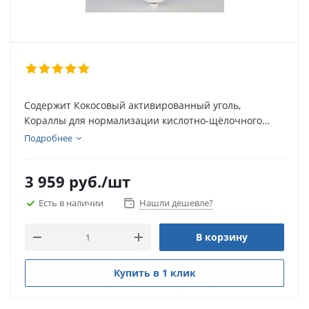
Содержит Кокосовый активированный уголь,
Кораллы для нормализации кислотно-щёлочного
баланса воды и Био-керамику состоящую из
Подробнее
железистых солей благодаря чему вода получает
высокий уровень структурно-динамических
3 959
руб.
/шт
параметров и биологическую активность. Срок
службы: около 24 месяцев или 20000 литров.
Есть в наличии
Нашли дешевле?
В корзину
Купить в 1 клик