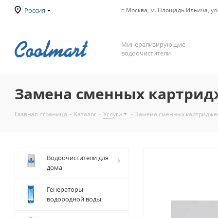
Россия
г. Москва, м. Площадь Ильича, ул
Минерализирующие
водоочистители
Замена сменных картрид
Главная страница
-
Каталог
-
Услуги
-
Замена сменных картридже
Водоочистители для
дома
Генераторы
водородной воды