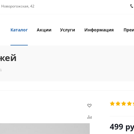
. Новорогожская, 42
Каталог
Акции
Услуги
Информация
Пре
жей
й
499
ру