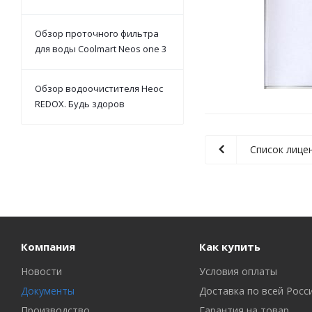
Обзор проточного фильтра
для воды Coolmart Neos one 3
Обзор водоочистителя Неос
REDOX. Будь здоров
Список лице
Компания
Как купить
Новости
Условия оплаты
Документы
Доставка по всей Росс
Производство
Гарантия на товар