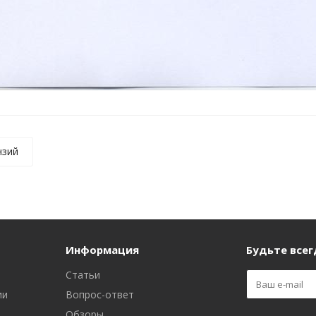
нзий
Информация
Будьте всегд
Статьи
ии
Вопрос-ответ
Обзоры