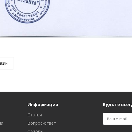
нзий
Информация
Будьте всегд
Статьи
ии
Вопрос-ответ
Обзоры